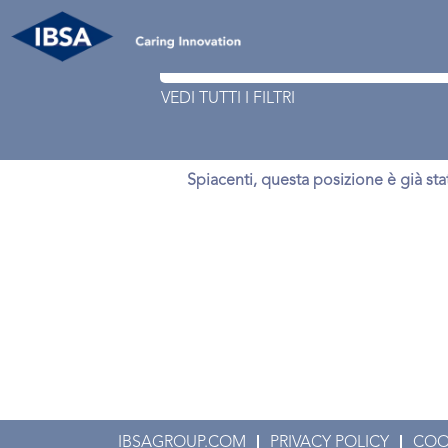
Cerca per parola chiave
VEDI TUTTI I FILTRI
Spiacenti, questa posizione è già st
IBSAGROUP.COM
PRIVACY POLICY
COO