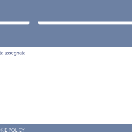
Cerca per località
ata assegnata
KIE POLICY